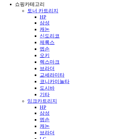
쇼핑카테고리
토너 카트리지
HP
삼성
캐논
신도리코
제록스
엡손
오키
렉스마크
브라더
교세라미타
코니카미놀타
도시바
기타
잉크카트리지
HP
삼성
엡손
캐논
브라더
LG