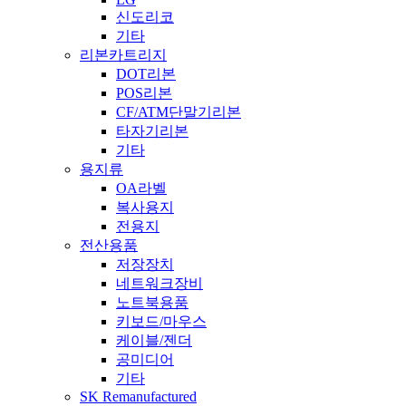
신도리코
기타
리본카트리지
DOT리본
POS리본
CF/ATM단말기리본
타자기리본
기타
용지류
OA라벨
복사용지
전용지
전산용품
저장장치
네트워크장비
노트북용품
키보드/마우스
케이블/젠더
공미디어
기타
SK Remanufactured